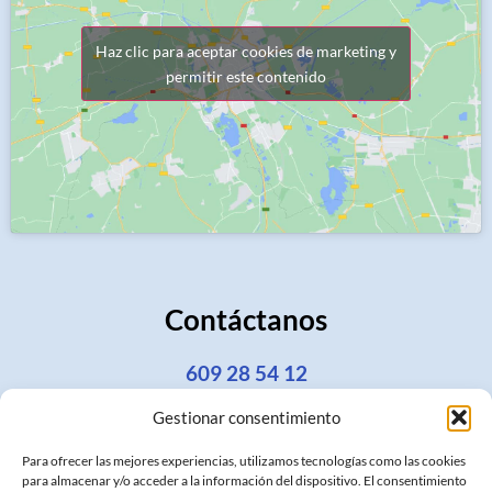
Haz clic para aceptar cookies de marketing y
permitir este contenido
Contáctanos
609 28 54 12
Gestionar consentimiento
info@qubicaabogados.com
Para ofrecer las mejores experiencias, utilizamos tecnologías como las cookies
Plaza de España 8, puerta 30 local 1, 19001
para almacenar y/o acceder a la información del dispositivo. El consentimiento